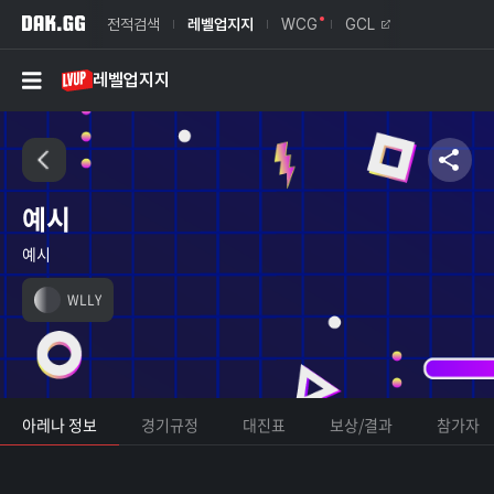
전적검색
레벨업지지
WCG
GCL
레벨업지지
예시
예시
WLLY
아레나 정보
경기규정
대진표
보상/결과
참가자