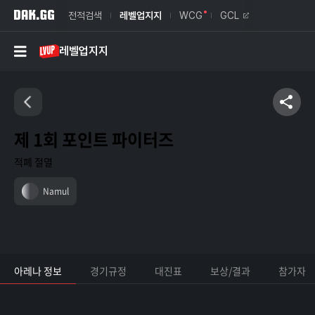
전적검색
레벨업지지
WCG
GCL
레벨업지지
제 1회 포인트 파이터즈
적폐 절멸
Namul
아레나 정보
경기규정
대진표
보상/결과
참가자