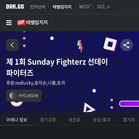
전적검색
레벨업지지
WCG
GCL
레벨업지지
제 1회 Sunday Fighterz 선데이
파이터즈
후원:redlucky,효자손,나물,토끼
HYOJASON
아레나 정보
경기규정
대진표
보상/결과
참가자