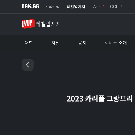
전적검색
레벨업지지
WCG
GCL
레벨업지지
대회
채널
공지
서비스 소개
레벨업 대회
서비스 소개
라이엇 아마추어리그
제휴문의
펍지 아마추어대회
2023 카러플 그랑프리 