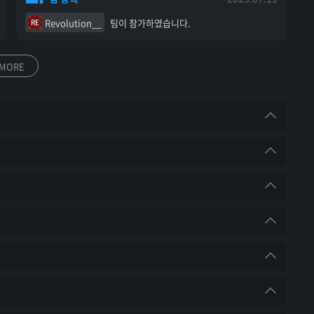
Revolution__
팀이 참가하였습니다.
RE
MORE
 통해 
신분증 및 얼굴 확인
을 진행합니다.
이 있는 신분증)과 
영상공유
를 준비해야 
내용
는 대회 참가가 불가능하며,
7월 5일(수) 오후 8시
 마감 / 7월 8일(토)
참가자 발각 시 해당 팀/선수는 대회 참가가 취소될 수 
월 12일(수) 오후 8시
 마감 / 7월 15일(토)
BO3/에이스결정전BO1
7월 19일(수) 오후 8시
 마감 / 7월 22일(토)