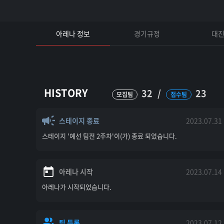
아레나 정보
경기규정
대
HISTORY
32
/
23
모집팀
접수팀
스테이지 종료
2023.07.31
스테이지 '예선 팀전 2주차'이(가) 종료 되었습니다.
아레나 시작
2023.07.14
아레나가 시작되었습니다.
팀 등록
2023.07.12