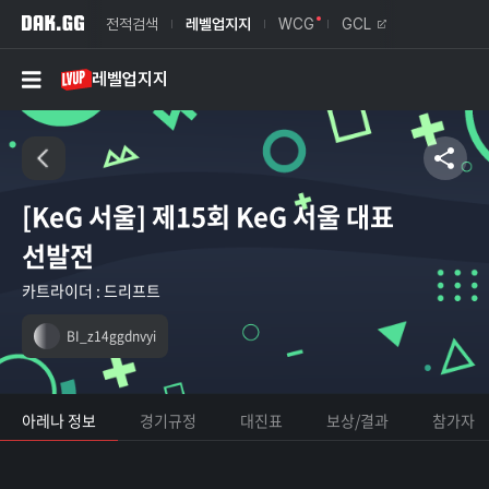
전적검색
레벨업지지
WCG
GCL
레벨업지지
[KeG 서울] 제15회 KeG 서울 대표
선발전
카트라이더 : 드리프트
BI_z14ggdnvyi
아레나 정보
경기규정
대진표
보상/결과
참가자