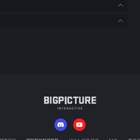
 10월 25일(수) 오후 8시
 마감 / 10월 28일(토)
이루어지며, 대회 참가자들은 반드시 디스코드 채널에 
플레이한 자
결정전 BO1 진행)
팀전
이 가능한 자
증 및 얼굴 확인
인전 동시 참가 가능
던 인원만 가능, 예선 누적 포인트 검수 통해 16명 
LCQ 4명)  총 16명
 다음 라운드 진출
 참가 접수가 가능합니다. 
카러플 그랑프리 채널
에도 
순위
상금
진표에 따라 무작위로 편성됩니다.
되어 있는 경우, 운영진의 판단에 의거해 닉네임을 제한 
노르테유 
먼트 (총 6경기 진행)
0
1위
25,000,000
선에 직행합니다.
뉴욕 대질주
포레스트 대관령
요한 재화는 별도로 지급되지 않으며, 경기 전까지 변경을 
전투비행장
 성적에 따른 별도의 포인트가 부여되며, 누적 순위에 
9시
0
2위
10,000,000
자는 숲속의 
사막 놀라운 공룡
쥐라기 공룡섬 
록된 카트라이더 러쉬플러스 닉네임과 동일해야 합니다.
경기
룹)-승자전-패자전-진출결정전-최종전 순
3위
4,000,000
거인
유적지
대모험
는 변경 불가하며, 변경 시 대회 참여가 어려울 
참가자 본인 확인
4위
2,000,000
 해적 로비 
[R] 포레스트
(디스코드 영상 공유를 통해 
광산 위험한 제련소
랙 합산
벽의 전투
지그재그
5-8위
1,000,000
신분증 및 얼굴 확인)
위 8명 시즌 파이널 진출
개인전 128강 1~8경기
개인전 128강 9~16경기
개인전 64강 1~8경기
아르테미스 
뮬러 핑크
스피릿 벤져
울트라