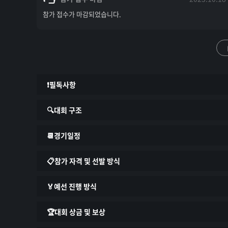
참가 접수가 마감되었습니다.
❗필독사항
🔍대회 구조
팀전 / 개인전 예선 
시작 전
📆경기일정
모든 참가자 대상으로 디스코드 영상 공유를
개인전
대회 시작 전에 
신분증
(얼굴사진/이름/생년
📋참가 자격 및 선발 방식
구분
합니다.
예선 일정
※ 본인이 아니거나 본인 확인이 미 진행된 팀/선수
🏅예선 진행 방식
128강 선착순 모집
1주차 참가 접수 기간/온라인 예선: 
9월 25일(월) ~ 
1. 참가자격
추후 허위 사실이나 대회 참가 요건이 충족되지 않는 
매 라운드 5트랙 합산
2주차 참가 접수 기간/온라인 예선: 
10월 2일(월) ~ 
있습니다.
🏆대회 상금 및 보상
예선 성적별 포인트 부여
예선
만 14세 이상 현재 한국에 거주하고 있는 자
3주차 참가 접수 기간/온라인 예선: 
10월 9일(월) ~ 
1. 개인전 예선
주차별 8강 상위 3명 본선 