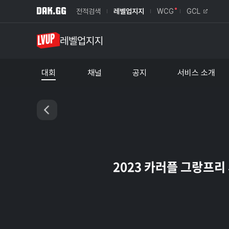
전적검색
레벨업지지
WCG
GCL
레벨업지지
대회
채널
공지
서비스 소개
레벨업 대회
서비스 소개
라이엇 아마추어리그
제휴문의
펍지 아마추어대회
2023 카러플 그랑프리 