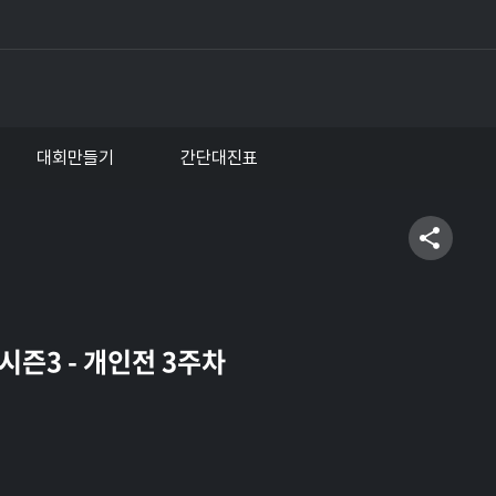
대회만들기
간단대진표
시즌3 - 개인전 3주차