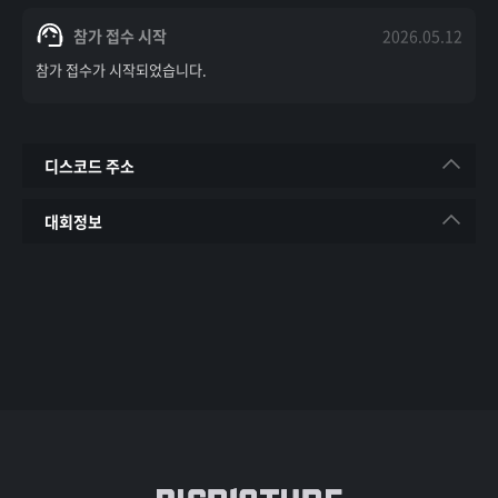
참가 접수 시작
2026.05.12
참가 접수가 시작되었습니다.
디스코드 주소
대회정보
https://discord.gg/
본 대회는 일반적인 고정팀 방식이 아닌
“랜덤팀 + 포인트 경매 시스템” 기반으로 진행되는 
특별 이벤트 대회입니다.
참가자들은 팀장들의 경매를 통해 팀이 구성되며,
각 팀장은 제한된 포인트 안에서 전략적으로 선수를 
영입하게 됩니다.
단순 개인 기량뿐 아니라
팀 조합, 운영, 소통, 분위기까지 중요한 대회로 