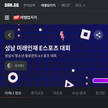
전적검색
레벨업지지
WCG
GCL
레벨업지지
성남 미래인재 E스포츠 대회
성남시 청소년 발로란트 e스포츠 대회
김지운1
아레나 정보
경기규정
대진표
보상/결과
참가팀