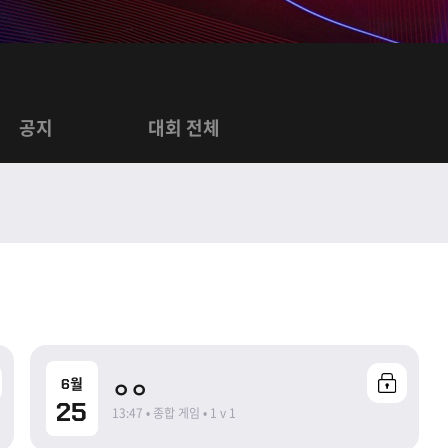
공지
대회 전체
종료
6월
ㅇㅇ
25
13:47 • 종합 게임 • 1 v 1