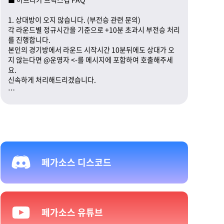
1. 상대방이 오지 않습니다. (부전승 관련 문의)
각 라운드별 정규시간을 기준으로 +10분 초과시 부전승 처리
를 진행합니다.
본인의 경기방에서 라운드 시작시간 10분뒤에도 상대가 오
지 않는다면 @운영자 <-를 메시지에 포함하여 호출해주세
요.
신속하게 처리해드리겠습니다.
2. 대회에 사용할 수 있는 덱의 기준이 헷갈립니다.
기존에 시즌 토너먼트를 참여해보신 분들은 익숙하시겠지만,
이번 프릭스컵을 통해 경험하시는분들께는 다소 생소하실 수
있다고 생각합니다.
여러분들이 보다 확실하게 이해하실 수 있도록 풀어서 안내
해드리겠습니다.
페가소스 디스코드
※ 덱 조합 예시
(1) 쉔,자르반 (데마,아이오) + 쓰레쉬,카르마 (군도,아이오)
+ 이즈리얼,드레이븐 (필트오버,녹서스) = O 지역중복 없음,
챔피언중복 없음
(2) 쉔,자르반 (데마,아이오) + 쓰레쉬,카르마 (군도,아이오)
페가소스 유튜브
+ 룰루,제드 (데마,아이오) = X 데마시아+아이오니아 지역중