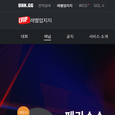
전적검색
레벨업지지
WCG
GCL
레벨업지지
대회
채널
공지
서비스 소개
레벨업 대회
서비스 소개
라이엇 아마추어리그
제휴문의
펍지 아마추어대회
파트너