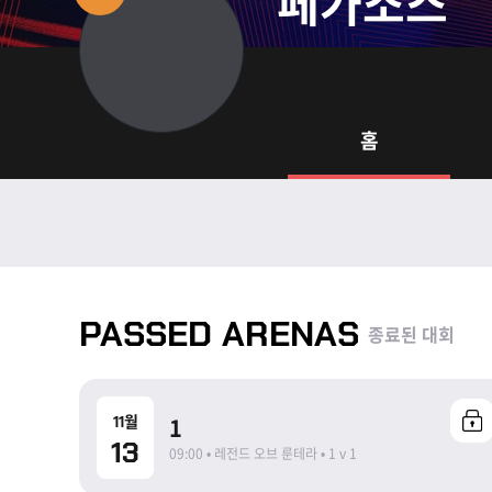
페가소스
홈
PASSED ARENAS
종료된 대회
종료
11월
1
13
09:00 • 레전드 오브 룬테라 • 1 v 1